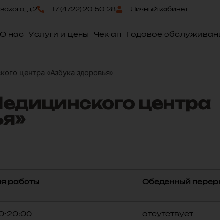
овского, д.2
+7 (4722) 20-50-28
Личный кабинет
О нас
Услуги и цены
Чек-ап
Годовое обслуживан
ого центра «Азбука здоровья»
едицинского центра
ья»
я работы
Обеденный перер
0-20:00
отсутствует