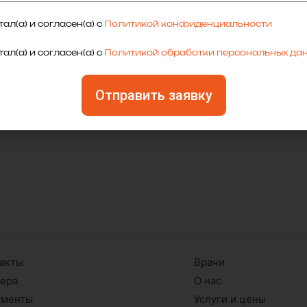
Остались вопросы?
ал(а) и согласен(а) с
Политикой конфиденциальности
ите нам прямо сейчас и наши специалисты свяж
ал(а) и согласен(а) с
Политикой обработки персональных да
вами в ближайшее время.
Отправить заявку
Отправить заявку
акты
Врачи
ьера
О нас
ументы
Услуги и цены