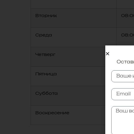
Вторник
08:0
Среда
08:0
Четверг
08:0
Оставь
Пятница
08:0
Суббота
09:0
Воскресение
09:0