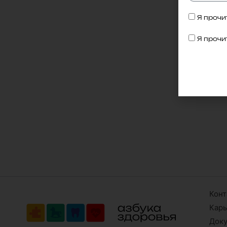
Я прочит
Напиш
Я прочит
Конт
Кар
Док