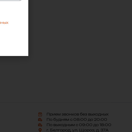
утся с
нных
Прием звонков без выходных
По будням с 08:00 до 20:00
По выходным с 09:00 до 18:00
г. Белгород, ул. Щорса, д. 37А