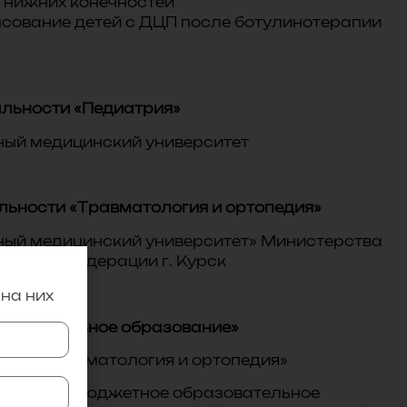
 нижних конечностей
псование детей с ДЦП после ботулинотерапии
альности «Педиатрия»
ный медицинский университет
льности «Травматология и ортопедия»
ный медицинский университет» Министерства
ийской Федерации г. Курск
 на них
ессиональное образование»
ии «Травматология и ортопедия»
твенное бюджетное образовательное