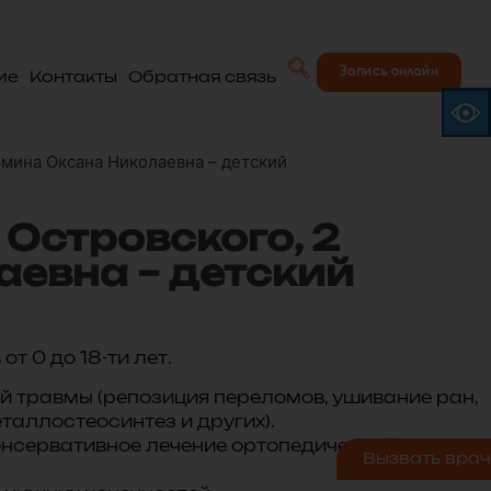
Запись онлайн
ие
Контакты
Обратная связь
зьмина Оксана Николаевна – детский
 Островского, 2
аевна – детский
от 0 до 18-ти лет.
й травмы (репозиция переломов, ушивание ран,
таллостеосинтез и других).
онсервативное лечение ортопедической
Вызвать врач