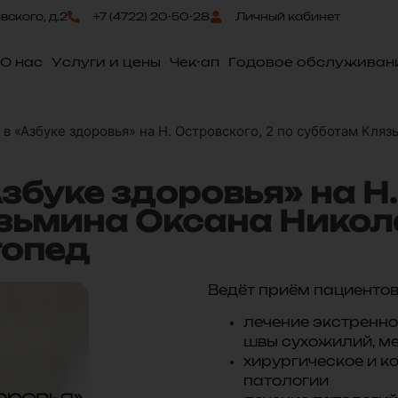
овского, д.2
+7 (4722) 20-50-28
Личный кабинет
О нас
Услуги и цены
Чек-ап
Годовое обслуживан
в «Азбуке здоровья» на Н. Островского, 2 по субботам Кля
збуке здоровья» на Н.
зьмина Оксана Никол
топед
Ведёт приём пациентов 
лечение экстренно
швы сухожилий, ме
хирургическое и к
патологии