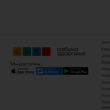
Конт
Кар
Док
Вид
Мы доступны:
Отз
Нов
Акци
Поле
Поли
Поли
дан