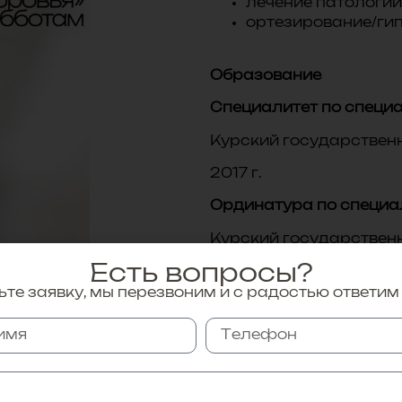
лечение патологий
ортезирование/ги
Образование
Специалитет по специ
Курский государствен
2017 г.
Ординатура по специа
Курский государствен
здравоохранения Росс
Есть вопросы?
2019 г.
те заявку, мы перезвоним и с радостью ответим
Дополнительное проф
Повышение квалификац
Федеральное государс