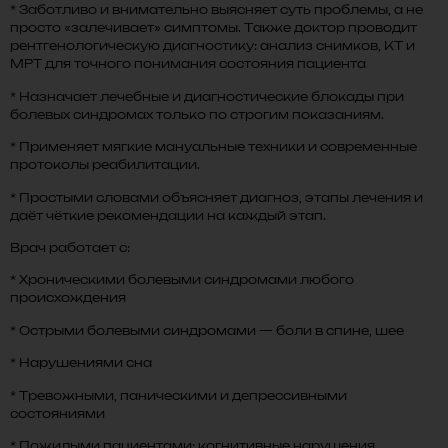
* Заботливо и внимательно выясняет суть проблемы, а не
просто «залечивает» симптомы. Также доктор проводит
рентгенологическую диагностику: анализ снимков, КТ и
МРТ для точного понимания состояния пациента
* Назначает лечебные и диагностические блокады при
болевых синдромах только по строгим показаниям.
* Применяет мягкие мануальные техники и современные
протоколы реабилитации.
* Простыми словами объясняет диагноз, этапы лечения и
даёт чёткие рекомендации на каждый этап.
Врач работает с:
* Хроническими болевыми синдромами любого
происхождения
* Острыми болевыми синдромами — боли в спине, шее
* Нарушениями сна
* Тревожными, паническими и депрессивными
состояниями
* Пожилыми пациентами: когнитивные нарушения,