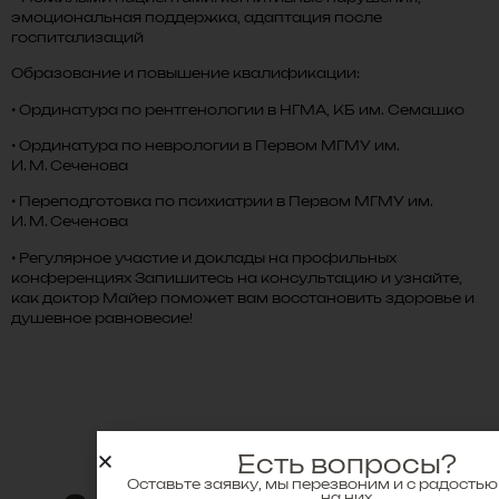
эмоциональная поддержка, адаптация после
госпитализаций
Образование и повышение квалификации:
• Ординатура по рентгенологии в НГМА, КБ им. Семашко
• Ординатура по неврологии в Первом МГМУ им.
И. М. Сеченова
• Переподготовка по психиатрии в Первом МГМУ им.
И. М. Сеченова
• Регулярное участие и доклады на профильных
конференциях Запишитесь на консультацию и узнайте,
как доктор Майер поможет вам восстановить здоровье и
душевное равновесие!
Есть вопросы?
Оставьте заявку, мы перезвоним и с радостью
на них