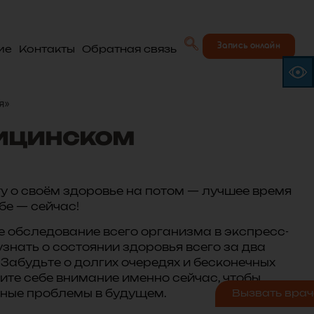
Запись онлайн
ие
Контакты
Обратная связь
я»
дицинском
у о своём здоровье на потом — лучшее время
бе — сейчас!
е обследование всего организма в экспресс-
нать о состоянии здоровья всего за два
Забудьте о долгих очередях и бесконечных
лите себе внимание именно сейчас, чтобы
Вызвать врач
ные проблемы в будущем.