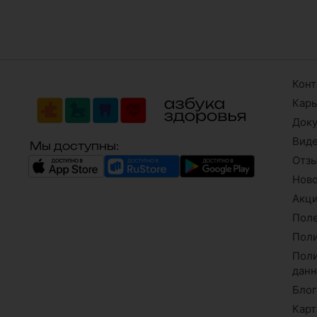
Конт
Кар
Док
Вид
Мы доступны:
Отз
Нов
Акци
Поле
Поли
Поли
дан
Бло
Карт