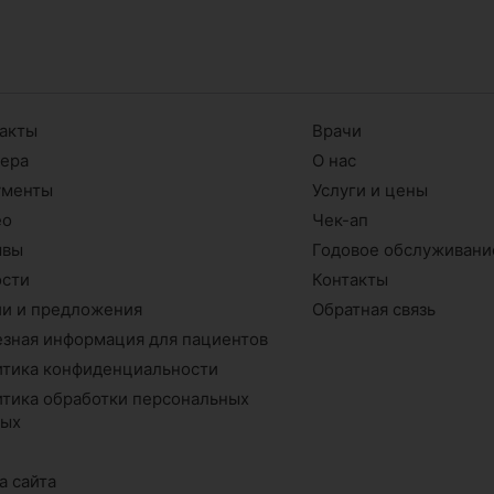
акты
Врачи
ьера
О нас
ументы
Услуги и цены
ео
Чек-ап
ывы
Годовое обслуживани
ости
Контакты
и и предложения
Обратная связь
зная информация для пациентов
тика конфиденциальности
тика обработки персональных
ных
г
а сайта