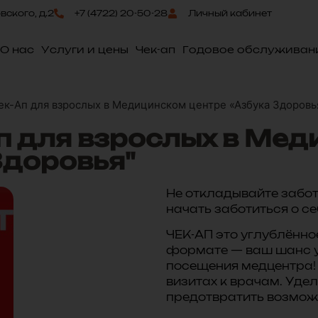
овского, д.2
+7 (4722) 20-50-28
Личный кабинет
О нас
Услуги и цены
Чек-ап
Годовое обслуживан
Чек-Ап для взрослых в Медицинском центре «Азбука Здоровь
Ап для взрослых в Ме
Здоровья"
Не откладывайте забот
начать заботиться о се
ЧЕК-АП это углублённо
формате — ваш шанс уз
посещения медцентра! 
визитах к врачам. Уде
предотвратить возмож