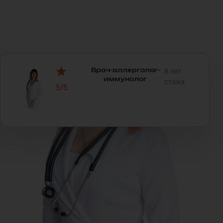
Врач-аллерголог-
8 лет
иммунолог
стажа
5/5