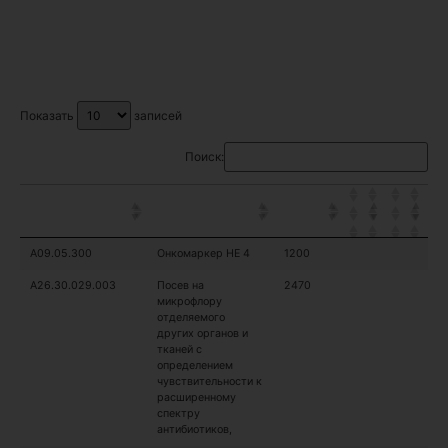
Показать
записей
Поиск:
Код услуги
Название
Цена
услуги
A09.05.300
Онкомаркер НЕ 4
1200
A26.30.029.003
Посев на
2470
микрофлору
отделяемого
других органов и
тканей с
определением
чувствительности к
расширенному
спектру
антибиотиков,