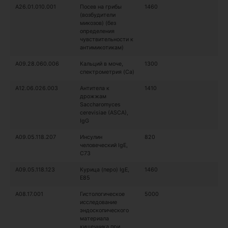
A26.01.010.001
Посев на грибы
1460
(возбудители
микозов) (без
определения
чувствительности к
антимикотикам)
A09.28.060.006
Кальций в моче,
1300
спектрометрия (Ca)
A12.06.026.003
Антитела к
1410
дрожжам
Sacchаromyces
cerevisiae (ASCA),
IgG
A09.05.118.207
Инсулин
820
человеческий IgE,
C73
A09.05.118.123
Курица (перо) IgE,
1460
E85
A08.17.001
Гистологическое
5000
исследование
эндоскопического
материала
кишечника при