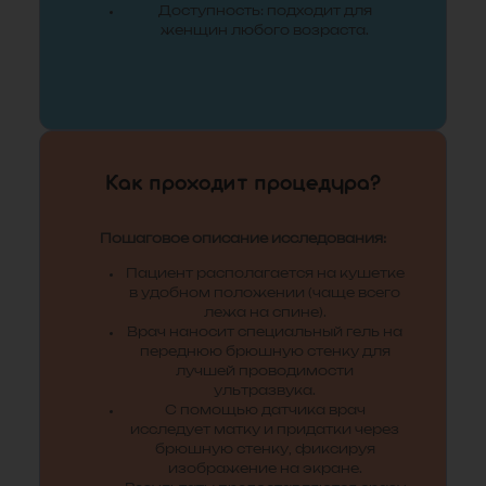
Доступность: подходит для
женщин любого возраста.
Как проходит процедура?
Пошаговое описание исследования:
Пациент располагается на кушетке
в удобном положении (чаще всего
лежа на спине).
Врач наносит специальный гель на
переднюю брюшную стенку для
лучшей проводимости
ультразвука.
С помощью датчика врач
исследует матку и придатки через
брюшную стенку, фиксируя
изображение на экране.