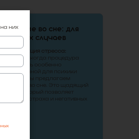
 на них
Удаление во сне: для
сложных случаев
Минимизация стресса:
В случаях, когда процедура
может быть особенно
травматичной для психики
ребенка, мы предлагаем
удаление во сне. Это щадящий
метод, который позволяет
избежать страха и негативных
эмоций.
нных