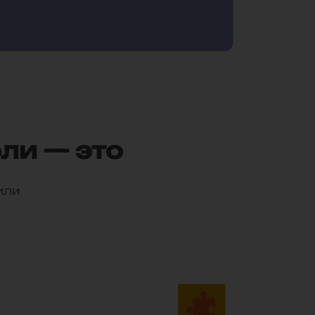
оли — это
ли