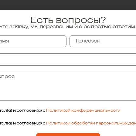
Есть вопросы?
те заявку, мы перезвоним и с радостью ответим
Как проходит удаление
зуба?
Безопасность и комфорт:
Процедура проводится под
полной анестезией, чтобы
ребенок не чувствовал боли.
Родители находятся рядом, а
малыш отвлекается
мультфильмами и
разговорами с врачом. Все
манипуляции выполняются в
стерильных условиях, без
ал(а) и согласен(а) с
Политикой конфиденциальности
видимых для ребенка
ал(а) и согласен(а) с
Политикой обработки персональных да
инструментов.