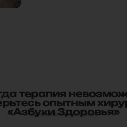
гда терапия невозмож
ерьтесь опытным хиру
«Азбуки Здоровья»