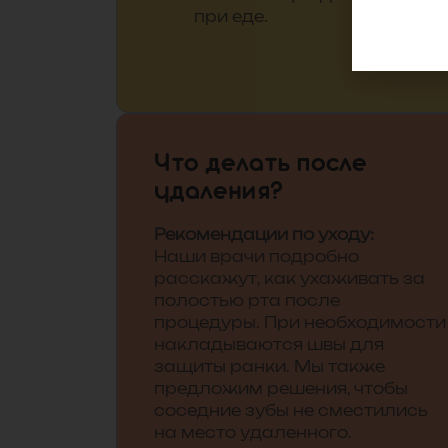
при еде.
Что делать после
удаления?
Рекомендации по уходу:
Наши врачи подробно
расскажут, как ухаживать за
полостью рта после
процедуры. При необходимости
накладываются швы для
защиты ранки. Мы также
предложим решения, чтобы
соседние зубы не сместились
на место удаленного.