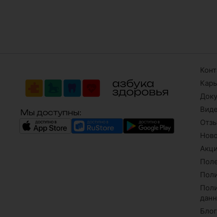
Конт
Кар
Док
Вид
Мы доступны:
Отз
Нов
Акци
Поле
Поли
Поли
дан
Бло