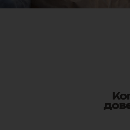
Ко
дов