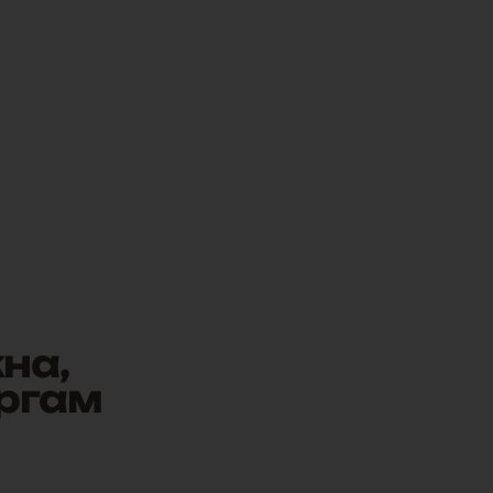
на,
ргам