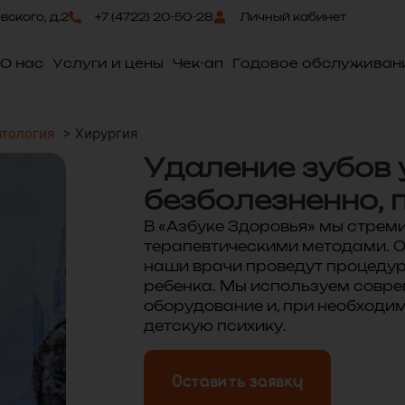
овского, д.2
+7 (4722) 20-50-28
Личный кабинет
О нас
Услуги и цены
Чек-ап
Годовое обслуживан
атология
>
Хирургия
Удаление зубов у
безболезненно,
В «Азбуке Здоровья» мы стрем
терапевтическими методами. О
наши врачи проведут процедуру
ребенка. Мы используем совре
оборудование и, при необходим
детскую психику.
Оставить заявку