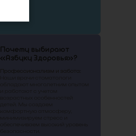
Почему выбирают
«Азбуку Здоровья»?
Профессионализм и забота:
Наши врачи-стоматологи
обладают многолетним опытом
и работают с учетом
возрастных особенностей
детей. Мы создаем
комфортную атмосферу,
минимизируем стресс и
обеспечиваем высокий уровень
безопасности.