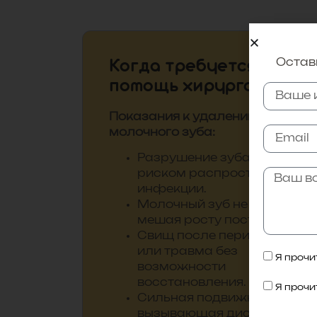
Оставь
Когда требуется
помощь хирурга?
Показания к удалению
молочного зуба:
Разрушение зуба и корня с
риском распространения
инфекции.
Молочный зуб не выпадает,
мешая росту постоянного.
Свищ после периодонтита
или травма без
Я прочит
возможности
восстановления.
Я прочит
Сильная подвижность,
вызывающая дискомфорт