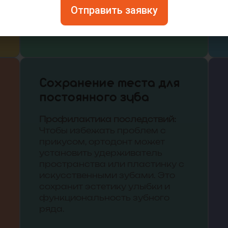
Отправить заявку
Сохранение места для
постоянного зуба
Профилактика последствий:
Чтобы избежать проблем с
прикусом, ортодонт может
установить удерживатель
пространства или пластинку с
искусственными зубами. Это
сохранит эстетику улыбки и
функциональность зубного
ряда.