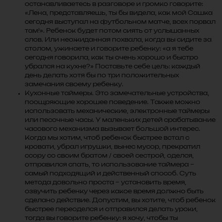
останавливаетесь в разговоре и громко говорите:
«Лена, представляешь, ты бы видела, как мой Сашка
сегодня выступал на футбольном матче, всех порвал
там!». Ребенок будет потом сиять от услышанных
слов. Или неожиданная похвала, когда вы сидите за
столом, ужинаете и говорите ребенку: «а я тебе
сегодня говорила, как ты очень хорошо и быстро
убрался на кухне?» Поставьте себе цель: каждый
день делать хотя бы по три положительных
замечания своему ребенку.
Кухонные таймеры. Это замечательные устройства,
поощряющие хорошее поведение. Также можно
использовать механические, электронные таймеры
или песочные часы. У маленьких детей срабатывание
часового механизма вызывает большой интерес.
Когда мы хотим, чтоб ребенок быстрее встал с
кровати, убрал игрушки, вынес мусор, прекратил
ссору со своим братом / своей сестрой, оделся,
отправился спать, то использование таймера –
самый подходящий и действенный способ. Суть
метода довольно проста – установить время,
озвучить ребенку через какое время должно быть
сделано действие. Допустим, вы хотите, чтоб ребенок
быстрее переоделся и отправился делать уроки,
тогда вы говорите ребенку: я хочу, чтобы ты