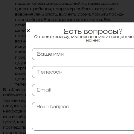
недели, слева список заданий, которые должен
сделать ребенок, например, собрать игрушки,
вовремя лечь спать, выучить уроки, помыть посуду
после обеда. Если задание выполняется. Вы
отмечаете его в календаре в виде наклейки (для
Есть вопросы?
детей от 4 – х до 9 – ти лет) и оценкой (для детей
постарше). После выполнения всех заданий нужно
Оставьте заявку, мы перезвоним и с радостью
на них
вознаградить ребенка. Возможными
искусственными видами вознаграждений могут
являться: маленькая игрушка, поход в магазин,
просмотр мультфильма/фильма, ночевка с
друзьями, возможность поиграть с родителями,
карманные деньги, завтрак в кровати, новая игра,
возможность подольше погулять, позже лечь спать,
дополнительное время за компьютером/планшетом/
телефоном, приглашение друга домой и другое.
В таблице не должно быть много заданий (до 5), чтобы
избежать путаницы. Для того, чтобы вышеперечисленные
тактики работали – устройте репетицию. Не стоит
ожидать, что дети с первого раза усвоят правила. Детям
необходимо видеть, ощущать и помнить, как устроен тот
или иной распорядок. Проговорите заранее, что ожидает
детей, как будут выглядеть новые правила, каковы будут
последствия. Помните о том, что регулярность, терпение,
последовательность, предсказуемость — это ваши