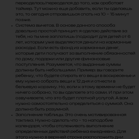
переоделась/переоделся до того, как сработает
таймер. Тут можно еще добавить, если ты сделаешь
это, то сегодня отправишься спать на 10 – 15 минут
позже.
Система вычетов. В основе данного способа
довольно простой принцип: я сделаю действие за
тебя, но ты мне заплатишь (подходит для детей от 6
лет, которым уже выделяются деньги на карманные
расходы). Если есть фонд из карманных денег,
которые дети получают за выполнение обязанностей
по дому, подарки или другие финансовые
поступления. Разумеется, что выданные суммы
должны быть небольшими. Пример: вы говорите
ребенку, что будете стирать его вещи в воскресенье и
ему нужно собрать вещи к 12 дня и отнести в
бельевую корзину. Но, если к этому времени не будет
ничего собрано, то вы сделаете это сами. И при этом
озвучиваете, что это будет платной услугой. А вам
нужно самостоятельно определиться с суммой. Она
должна быть разумной.
Заполнение таблицы. Это очень мотивированная
тактика. Нужно сделать что – то наподобие
календаря, чтобы отслеживать выполнение
определенных действий ребенка ежедневно. Для
этого нужно в верхней строке расположить дни